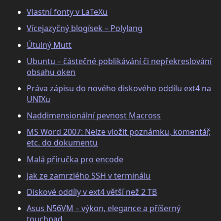
Vlastní fonty v LaTeXu
Vícejazyčný blogísek – Polylang
Útulný Mutt
Ubuntu – částečné poblikávání či nepřekreslování
obsahu oken
Práva zápisu do nového diskového oddílu ext4 na
UNIXu
Naddimensionální pevnost Macross
MS Word 2007: Nelze vložit poznámku, komentář,
etc. do dokumentu
Malá příručka pro encode
Jak ze zamrzlého SSH v terminálu
Diskové oddíly v ext4 větší než 2 TB
Asus N56VM – výkon, elegance a příšerný
touchpad