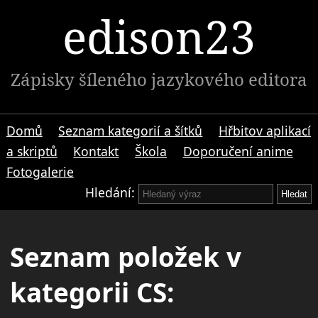
edison23
Zápisky šíleného jazykového editora
Domů
Seznam kategorií a šítků
Hřbitov aplikací
a skriptů
Kontakt
Škola
Doporučení anime
Fotogalerie
Hledání:
Seznam položek v
kategorii CS: